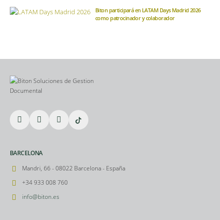
Biton participará en LATAM Days Madrid 2026
como patrocinador y colaborador
BARCELONA
Mandri, 66 - 08022 Barcelona - España
+34 933 008 760
info@biton.es