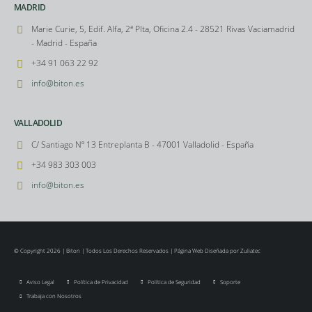
MADRID
Marie Curie, 5, Edif. Alfa, 2ª Plta, Oficina 2.4 - 28521 Rivas Vaciamadrid
- Madrid - España
+34 91 063 22 92
info@biton.es
VALLADOLID
C/ Santiago Nº 13 Entreplanta B - 47001 Valladolid - España
+34 983 303 003
info@biton.es
© Copyright 2026 | Biton | Todos Los Derechos Reservados |
Página Web Diseñada por Zuliatec
Aviso Legal
Política de Privacidad
Política de Seguridad
Soporte
Trabaja con Nosotros