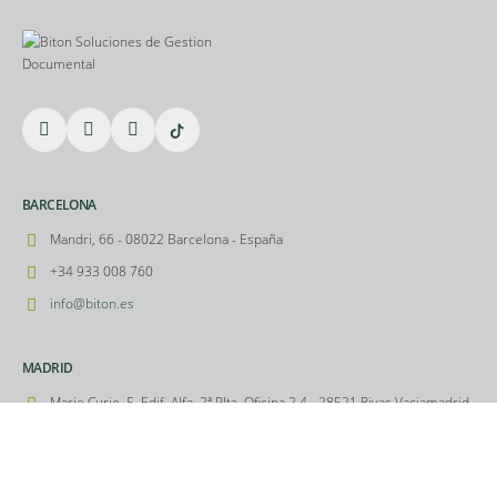
BARCELONA
Mandri, 66 - 08022 Barcelona - España
+34 933 008 760
info@biton.es
MADRID
Marie Curie, 5, Edif. Alfa, 2ª Plta, Oficina 2.4 - 28521 Rivas Vaciamadrid
- Madrid - España
+34 91 063 22 92
info@biton.es