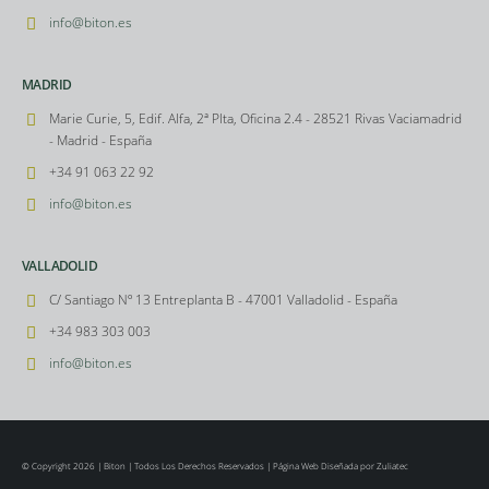
info@biton.es
MADRID
Marie Curie, 5, Edif. Alfa, 2ª Plta, Oficina 2.4 - 28521 Rivas Vaciamadrid
- Madrid - España
+34 91 063 22 92
info@biton.es
VALLADOLID
C/ Santiago Nº 13 Entreplanta B - 47001 Valladolid - España
+34 983 303 003
info@biton.es
© Copyright 2026 | Biton | Todos Los Derechos Reservados |
Página Web Diseñada por Zuliatec