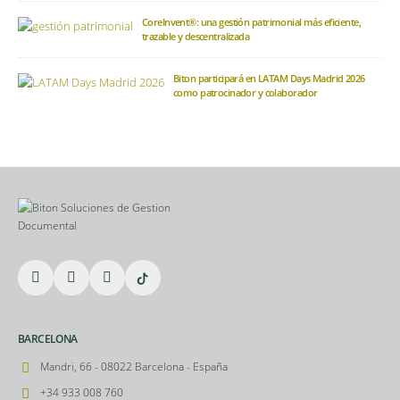
CoreInvent®: una gestión patrimonial más eficiente,
trazable y descentralizada
Biton participará en LATAM Days Madrid 2026
como patrocinador y colaborador
BARCELONA
Mandri, 66 - 08022 Barcelona - España
+34 933 008 760